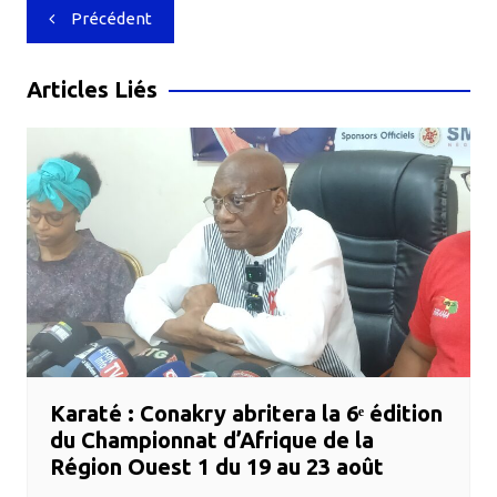
Navigation
Précédent
de
l’article
Articles Liés
Karaté : Conakry abritera la 6ᵉ édition
du Championnat d’Afrique de la
Région Ouest 1 du 19 au 23 août