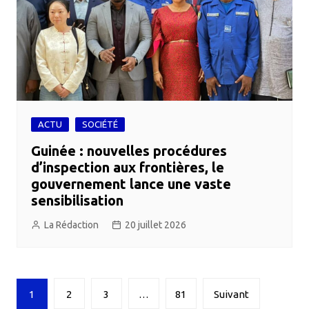
ACTU
SOCIÉTÉ
Guinée : nouvelles procédures
d’inspection aux frontières, le
gouvernement lance une vaste
sensibilisation
La Rédaction
20 juillet 2026
Navigation
1
2
3
…
81
Suivant