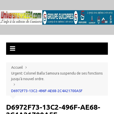
Aller
au
contenu
Accueil
Urgent: Colonel Balla Samoura suspendu de ses fonctions
jusqu’à nouvel ordre.
D6972F73-13C2-496F-AE68-2C4A21700A5F
D6972F73-13C2-496F-AE68-