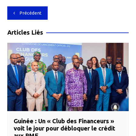
Navigation
Précédent
de
l’article
Articles Liés
Guinée : Un « Club des Financeurs »
voit le jour pour débloquer le crédit
aux PME