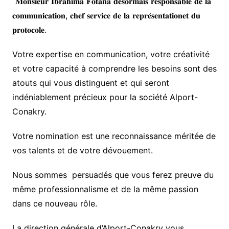
“
𝐌𝐨𝐧𝐬𝐢𝐞𝐮𝐫
𝐈𝐛𝐫𝐚𝐡𝐢𝐦𝐚
𝐅𝐨𝐟𝐚𝐧𝐚
𝐝𝐞́𝐬𝐨𝐫𝐦𝐚𝐢𝐬
𝐫𝐞𝐬𝐩𝐨𝐧𝐬𝐚𝐛𝐥𝐞
𝐝𝐞
𝐥𝐚
𝐜𝐨𝐦𝐦𝐮𝐧𝐢𝐜𝐚𝐭𝐢𝐨𝐧
,
𝐜𝐡𝐞𝐟
𝐬𝐞𝐫𝐯𝐢𝐜𝐞
𝐝𝐞
𝐥𝐚
𝐫𝐞𝐩𝐫𝐞́𝐬𝐞𝐧𝐭𝐚𝐭𝐢𝐨𝐧
𝐞𝐭
𝐝𝐮
𝐩𝐫𝐨𝐭𝐨𝐜𝐨𝐥𝐞
.
Votre expertise en communication, votre créativité
et votre capacité à comprendre les besoins sont des
atouts qui vous distinguent et qui seront
indéniablement précieux pour la société Alport-
Conakry.
Votre nomination est une reconnaissance méritée de
vos talents et de votre dévouement.
Nous sommes
persuadés que vous ferez preuve du
même professionnalisme et de la même passion
dans ce nouveau rôle.
La direction générale d’Alport-Conakry vous