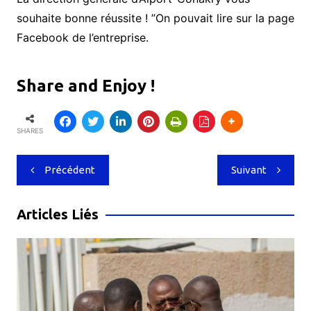
souhaite bonne réussite ! ”On pouvait lire sur la page
Facebook de l’entreprise.
Share and Enjoy !
SHARES
Navigation
Précédent
Suivant
de
l’article
Articles Liés