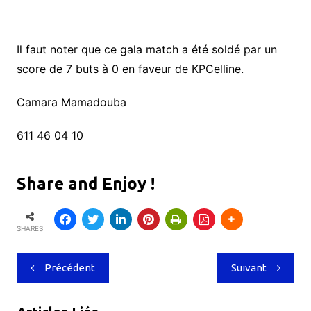
Il faut noter que ce gala match a été soldé par un
score de 7 buts à 0 en faveur de KPCelline.
Camara Mamadouba
611 46 04 10
Share and Enjoy !
SHARES
Navigation
Précédent
Suivant
de
l’article