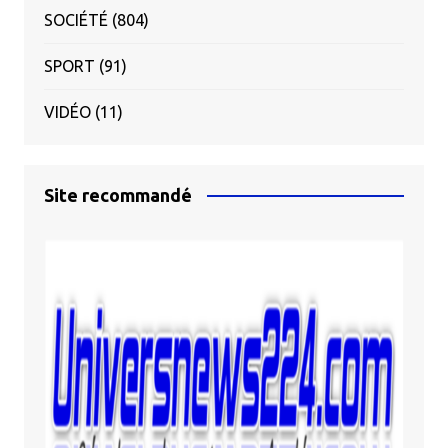
SOCIÉTÉ
(804)
SPORT
(91)
VIDÉO
(11)
Site recommandé