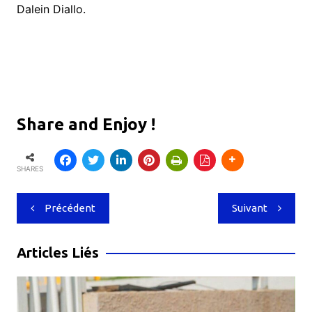
Dalein Diallo.
Share and Enjoy !
SHARES
Navigation
Précédent
Suivant
de
l’article
Articles Liés