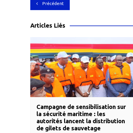
Navigation
Précédent
de
l’article
Articles Liés
Campagne de sensibilisation sur
la sécurité maritime : les
autorités lancent la distribution
de gilets de sauvetage