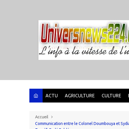
Aller
au
contenu
ACTU
AGRICULTURE
CULTURE
Accueil
Communication entre le Colonel Doumbouya et Sydia T