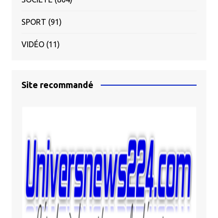
SPORT
(91)
VIDÉO
(11)
Site recommandé