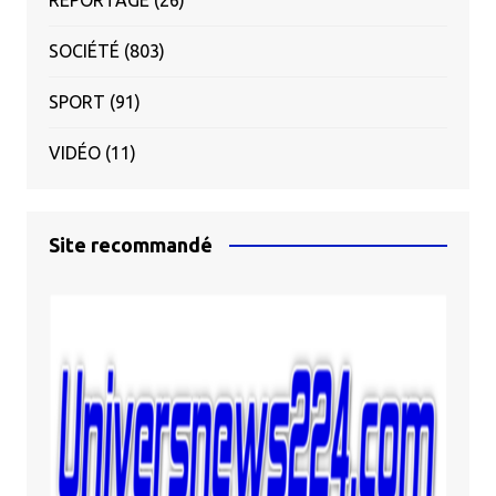
SOCIÉTÉ
(803)
SPORT
(91)
VIDÉO
(11)
Site recommandé