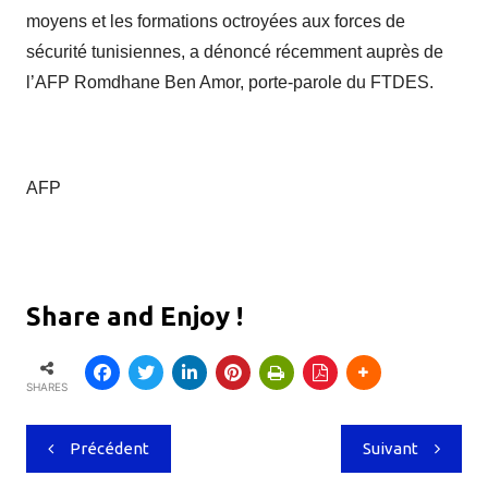
moyens et les formations octroyées aux forces de
sécurité tunisiennes, a dénoncé récemment auprès de
l’AFP Romdhane Ben Amor, porte-parole du FTDES.
AFP
Share and Enjoy !
SHARES
Navigation
Précédent
Suivant
de