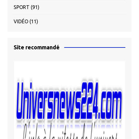
SPORT
(91)
VIDÉO
(11)
Site recommandé