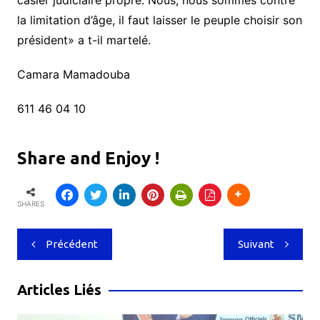
la limitation d’âge, il faut laisser le peuple choisir son
président» a t-il martelé.
Camara Mamadouba
611 46 04 10
Share and Enjoy !
SHARES
Navigation
Précédent
Suivant
de
l’article
Articles Liés