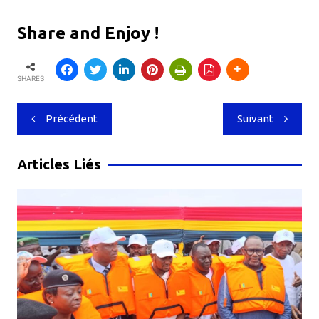
Share and Enjoy !
SHARES
Navigation
Précédent
Suivant
de
l’article
Articles Liés