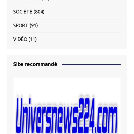
SOCIÉTÉ
(804)
SPORT
(91)
VIDÉO
(11)
Site recommandé