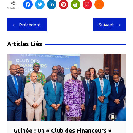
SHARES
Navigation
Précédent
Suivant
de
l’article
Articles Liés
Guinée : Un « Club des Financeurs »