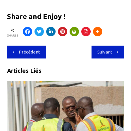
Share and Enjoy !
SHARES
Navigation
Précédent
Suivant
de
l’article
Articles Liés