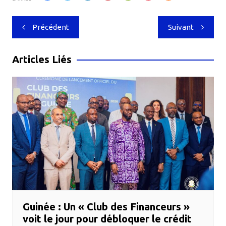
Navigation
Précédent
Suivant
de
l’article
Articles Liés
Guinée : Un « Club des Financeurs »
voit le jour pour débloquer le crédit