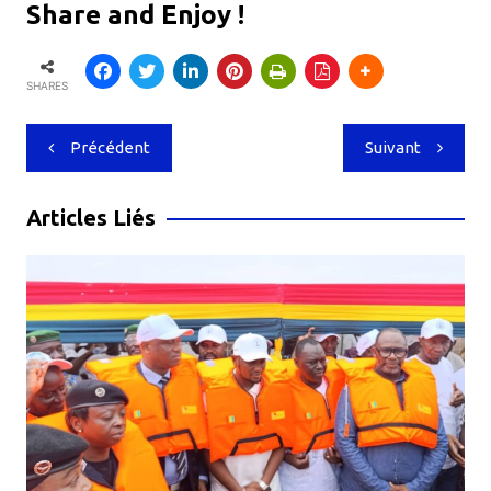
Share and Enjoy !
SHARES
Navigation
Précédent
Suivant
de
l’article
Articles Liés