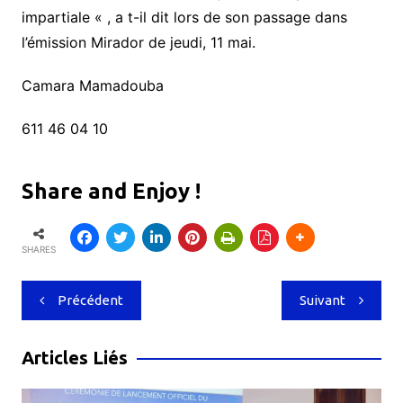
impartiale « , a t-il dit lors de son passage dans
l’émission Mirador de jeudi, 11 mai.
Camara Mamadouba
611 46 04 10
Share and Enjoy !
SHARES
Navigation
Précédent
Suivant
de
l’article
Articles Liés