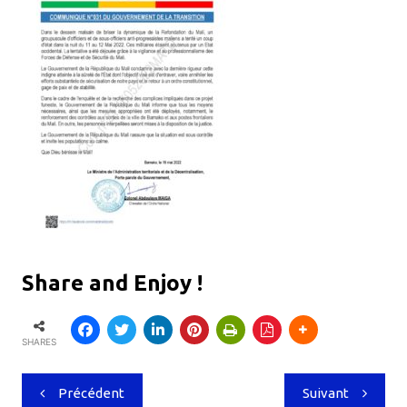
Share and Enjoy !
SHARES
Navigation
Précédent
Suivant