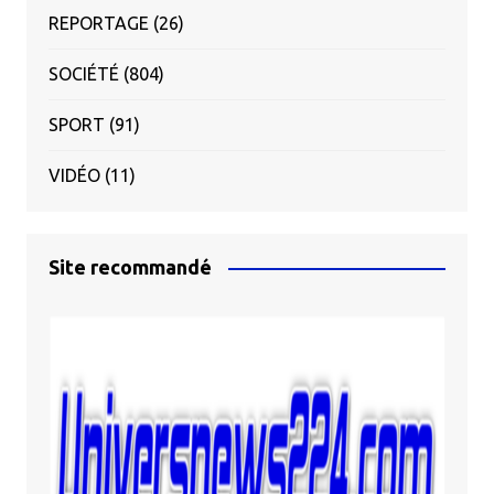
REPORTAGE
(26)
SOCIÉTÉ
(804)
SPORT
(91)
VIDÉO
(11)
Site recommandé