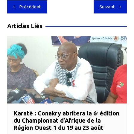
Navigation
Précédent
Suivant
de
l’article
Articles Liés
Karaté : Conakry abritera la 6ᵉ édition
du Championnat d’Afrique de la
Région Ouest 1 du 19 au 23 août