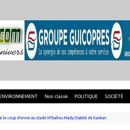
ENVIRONNEMENT
Non classé
POLITIQUE
SOCIÉTÉ
 le coup d’envoi au stade M’ballou Mady Diakité de Kankan