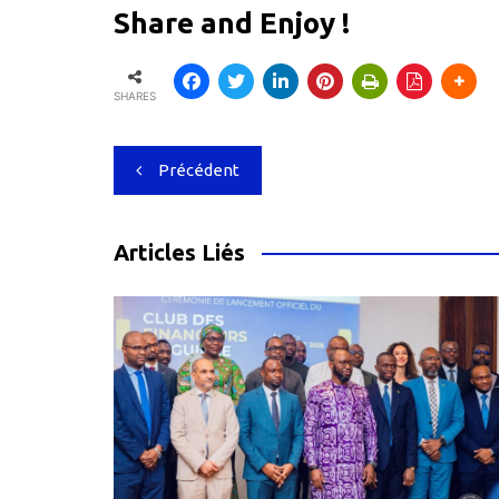
Share and Enjoy !
SHARES
Navigation
Précédent
de
l’article
Articles Liés