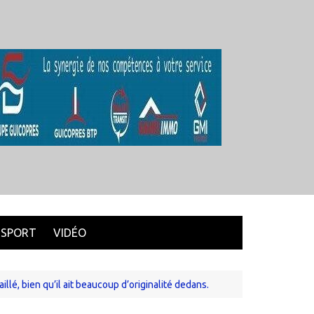
SPORT
VIDÉO
illé, bien qu’il ait beaucoup d’originalité dedans.