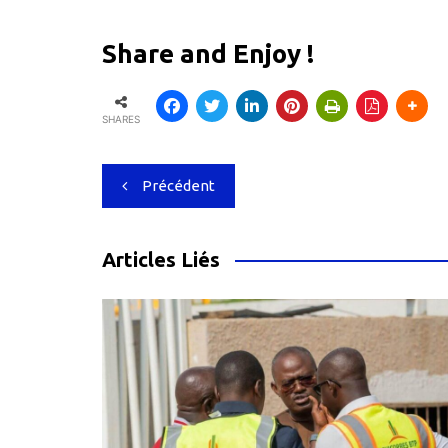
Share and Enjoy !
SHARES
Navigation
Précédent
de
l’article
Articles Liés