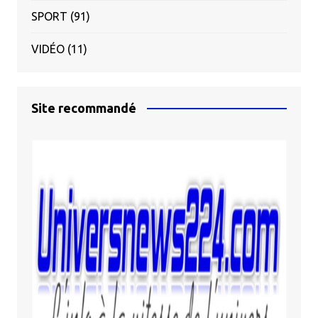
SPORT
(91)
VIDÉO
(11)
Site recommandé