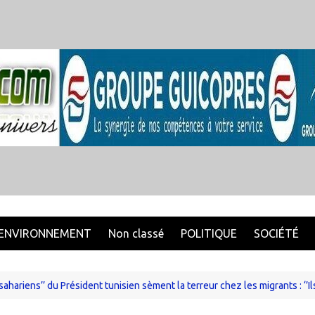
ENVIRONNEMENT
Non classé
POLITIQUE
SOCIÉTÉ
ahariens’’ du Président tunisien sèment la terreur chez les migrants : ‘’