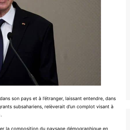
 dans son pays et à l’étranger, laissant entendre, dans
rants subsahariens, relèverait d’un complot visant à
.
hanger la composition du paysage démographique en