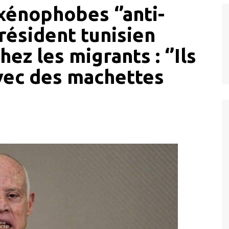
xénophobes ‘’anti-
résident tunisien
ez les migrants : ‘’Ils
vec des machettes