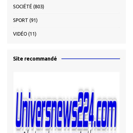
SOCIÉTÉ
(803)
SPORT
(91)
VIDÉO
(11)
Site recommandé