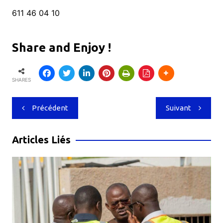
611 46 04 10
Share and Enjoy !
SHARES
Navigation
Précédent
Suivant
de
l’article
Articles Liés