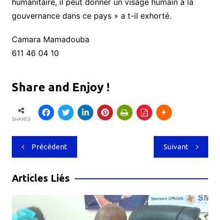
humanitaire, il peut donner un visage humain à la
gouvernance dans ce pays » a t-il exhorté.
Camara Mamadouba
611 46 04 10
Share and Enjoy !
SHARES
Navigation
Précédent
Suivant
de
l’article
Articles Liés