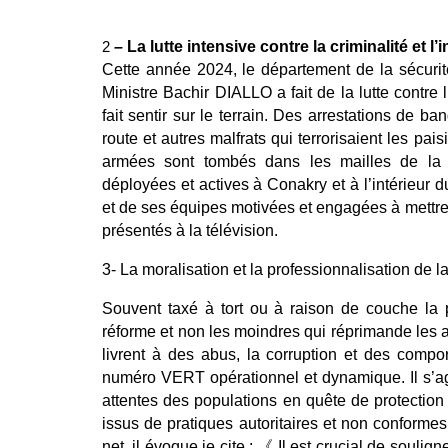
–
La lutte intensive contre la criminalité et l’
2
Cette année 2024, le département de la sécurité
Ministre Bachir DIALLO a fait de la lutte contre l
fait sentir sur le terrain. Des arrestations de b
route et autres malfrats qui terrorisaient les p
armées sont tombés dans les mailles de la po
déployées et actives à Conakry et à l’intérieur 
et de ses équipes motivées et engagées à mettre
présentés à la télévision.
3- La moralisation et la professionnalisation de 
Souvent taxé à tort ou à raison de couche la 
réforme et non les moindres qui réprimande les ag
livrent à des abus, la corruption et des compo
numéro VERT opérationnel et dynamique. Il s’agi
attentes des populations en quête de protection 
issus de pratiques autoritaires et non conformes 
net, il évoque je cite : 《 Il est crucial de soulig