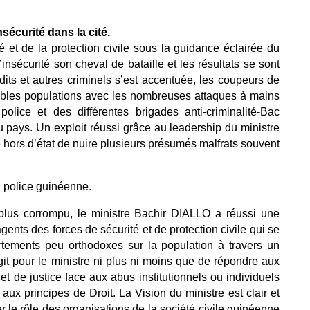
insécurité dans la cité.
 et de la protection civile sous la guidance éclairée du
’insécurité son cheval de bataille et les résultats se sont
andits et autres criminels s’est accentuée, les coupeurs de
aisibles populations avec les nombreuses attaques à mains
lice et des différentes brigades anti-criminalité-Bac
du pays. Un exploit réussi grâce au leadership du ministre
 hors d’état de nuire plusieurs présumés malfrats souvent
la police guinéenne.
plus corrompu, le ministre Bachir DIALLO a réussi une
ents des forces de sécurité et de protection civile qui se
rtements peu orthodoxes sur la population à travers un
t pour le ministre ni plus ni moins que de répondre aux
et de justice face aux abus institutionnels ou individuels
aux principes de Droit. La Vision du ministre est clair et
ner le rôle des organisations de la société civile guinéenne