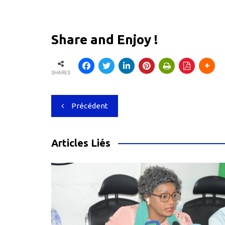
Share and Enjoy !
SHARES
Navigation
Précédent
de
l’article
Articles Liés