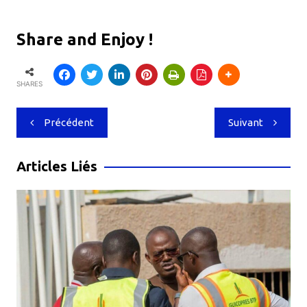
Share and Enjoy !
SHARES
Navigation
Précédent
Suivant
de
l’article
Articles Liés