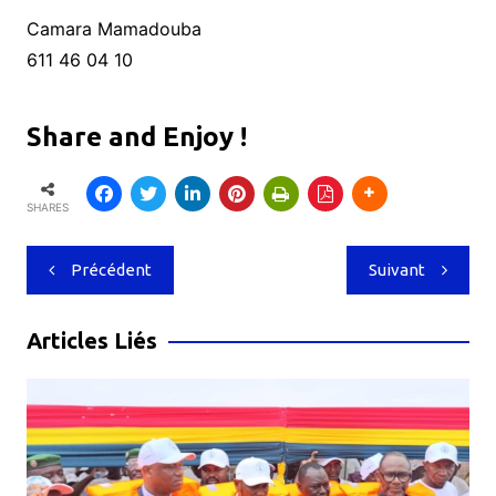
Camara Mamadouba
611 46 04 10
Share and Enjoy !
SHARES
Navigation
Précédent
Suivant
de
l’article
Articles Liés