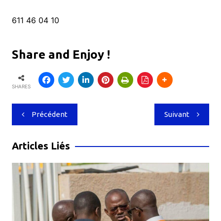
611 46 04 10
Share and Enjoy !
SHARES
Navigation
Précédent
Suivant
de
l’article
Articles Liés