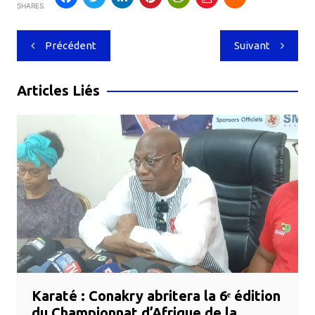
SHARES
Navigation
Précédent
Suivant
de
l’article
Articles Liés
Karaté : Conakry abritera la 6ᵉ édition
du Championnat d’Afrique de la