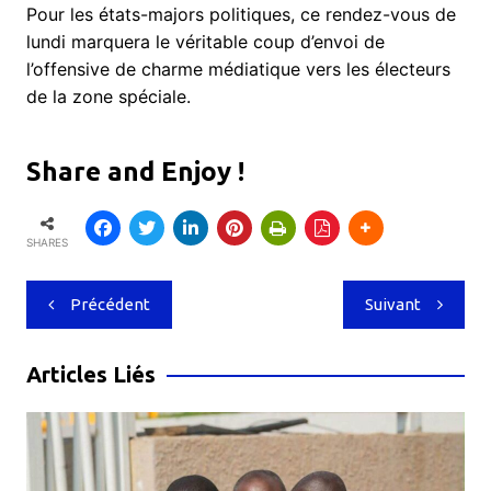
​Pour les états-majors politiques, ce rendez-vous de
lundi marquera le véritable coup d’envoi de
l’offensive de charme médiatique vers les électeurs
de la zone spéciale.
Share and Enjoy !
SHARES
Navigation
Précédent
Suivant
de
l’article
Articles Liés