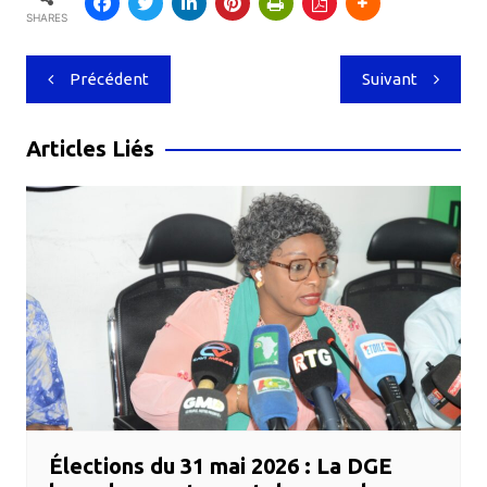
SHARES
Navigation
Précédent
Suivant
de
l’article
Articles Liés
Élections du 31 mai 2026 : La DGE