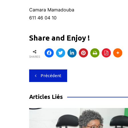
Camara Mamadouba
611 46 04 10
Share and Enjoy !
SHARES
Navigation
Précédent
de
l’article
Articles Liés