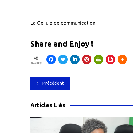
La Cellule de communication
Share and Enjoy !
SHARES
Navigation
Précédent
de
l’article
Articles Liés