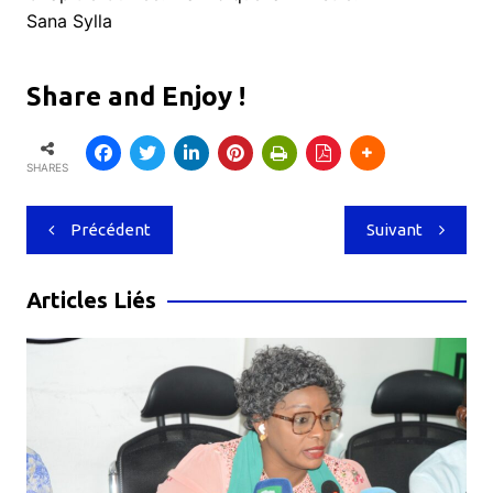
Sana Sylla
Share and Enjoy !
SHARES
Navigation
Précédent
Suivant
de
l’article
Articles Liés