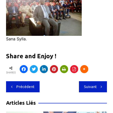
Sana Sylla.
Share and Enjoy !
SHARES
Navigation
Précédent
Suivant
de
l’article
Articles Liés