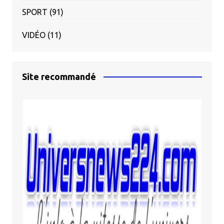
SPORT
(91)
VIDÉO
(11)
Site recommandé