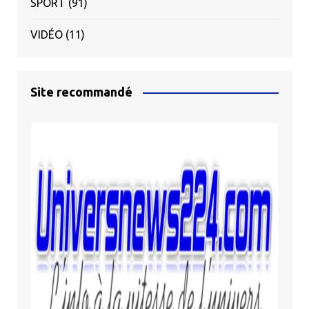
SPORT
(91)
VIDÉO
(11)
Site recommandé