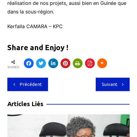
réalisation de nos projets, aussi bien en Guinée que
dans la sous-région.
Kerfalla CAMARA – KPC
Share and Enjoy !
SHARES
Navigation
Précédent
Suivant
de
l’article
Articles Liés