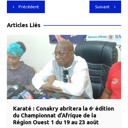
Navigation
Précédent
Suivant
de
l’article
Articles Liés
Karaté : Conakry abritera la 6ᵉ édition
du Championnat d’Afrique de la
Région Ouest 1 du 19 au 23 août