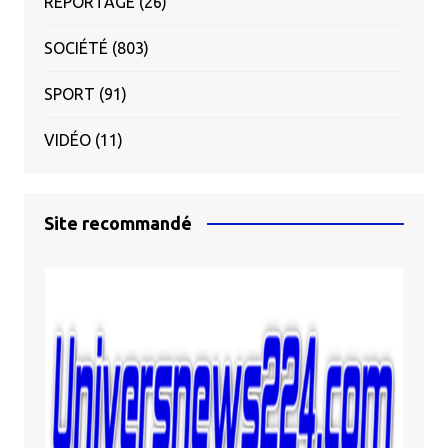
REPORTAGE
(26)
SOCIÉTÉ
(803)
SPORT
(91)
VIDÉO
(11)
Site recommandé