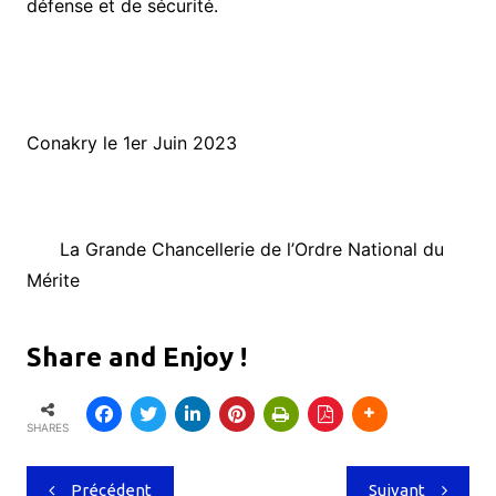
défense et de sécurité.
Conakry le 1er
Juin 2023
La Grande Chancellerie de l’Ordre National du
Mérite
Share and Enjoy !
SHARES
Navigation
Précédent
Suivant