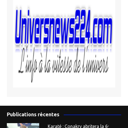
Publications récentes
Karaté : Conakry abritera la 6ᵉ