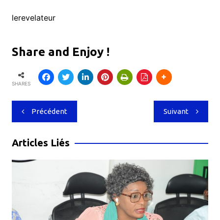
lerevelateur
Share and Enjoy !
SHARES
Navigation
Précédent
Suivant
de
l’article
Articles Liés