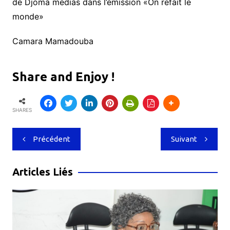
de Djoma médias dans l’émission «On refait le
monde»
Camara Mamadouba
Share and Enjoy !
SHARES
Navigation
Précédent
Suivant
de
l’article
Articles Liés