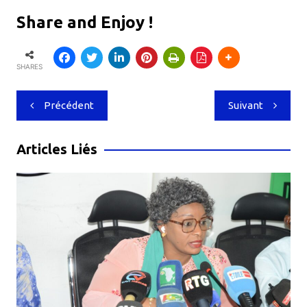
Share and Enjoy !
SHARES
Navigation
Précédent
Suivant
de
l’article
Articles Liés