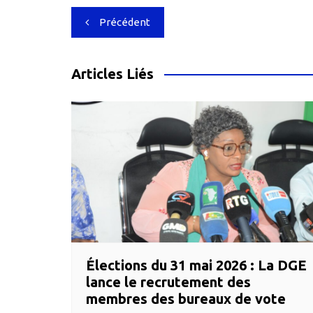
Navigation
Précédent
de
l’article
Articles Liés
Élections du 31 mai 2026 : La DGE
lance le recrutement des
membres des bureaux de vote