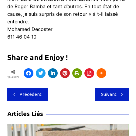
de Roger Bamba et tant d’autres. En tout état de
cause, je suis surpris de son retour » à t-il laissé
entendre.
Mohamed Decoster
611 46 04 10
Share and Enjoy !
SHARES
Navigation
Précédent
Suivant
de
l’article
Articles Liés