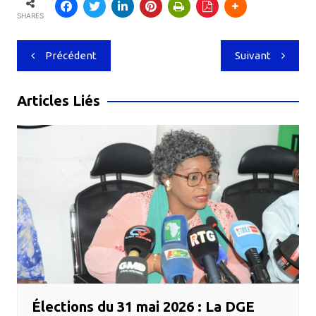
SHARES
Navigation
Précédent
Suivant
de
l’article
Articles Liés
Élections du 31 mai 2026 : La DGE