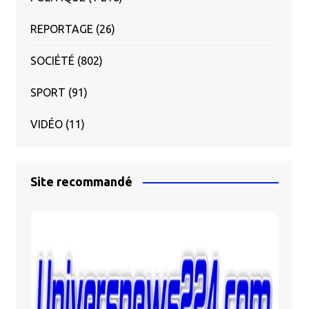
REPORTAGE
(26)
SOCIÉTÉ
(802)
SPORT
(91)
VIDÉO
(11)
Site recommandé